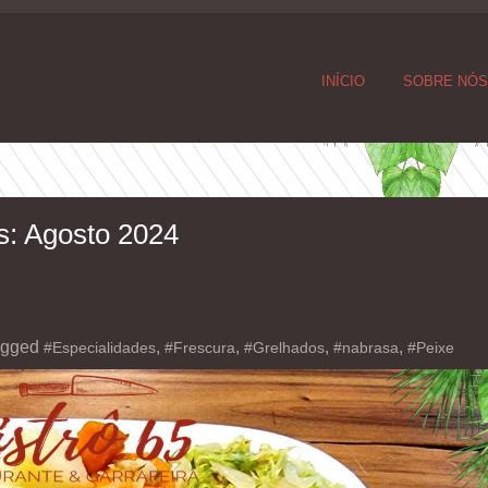
INÍCIO
SOBRE NÓ
s:
Agosto 2024
agged
,
,
,
,
#Especialidades
#Frescura
#Grelhados
#nabrasa
#Peixe