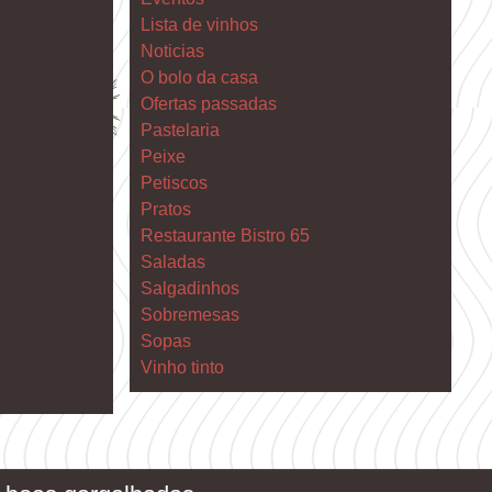
Lista de vinhos
Noticias
O bolo da casa
Ofertas passadas
Pastelaria
Peixe
Petiscos
Pratos
Restaurante Bistro 65
Saladas
Salgadinhos
Sobremesas
Sopas
Vinho tinto