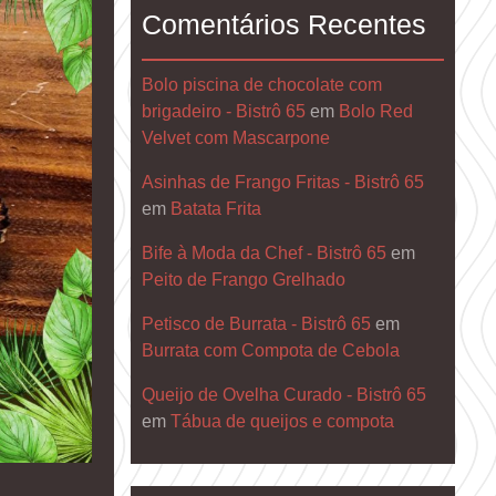
Comentários Recentes
Bolo piscina de chocolate com
brigadeiro - Bistrô 65
em
Bolo Red
Velvet com Mascarpone
Asinhas de Frango Fritas - Bistrô 65
em
Batata Frita
Bife à Moda da Chef - Bistrô 65
em
Peito de Frango Grelhado
Petisco de Burrata - Bistrô 65
em
Burrata com Compota de Cebola
Queijo de Ovelha Curado - Bistrô 65
em
Tábua de queijos e compota