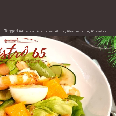
Tagged
,
,
,
,
#Abacate
#camarão
#fruta
#Refrescante
#Saladas