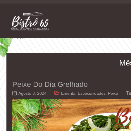
Skip
to
content
Restaurante e Garrafeira
Bistrô 65
Mê
Peixe Do Dia Grelhado
,
,
T
Agosto 3, 2024
Ementa
Especialidades
Peixe