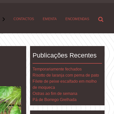
S
CONTACTOS
EMENTA
ENCOMENDAS
Publicações Recentes
Temporariamente fechados
Risotto de laranja com perna de pato
Filete de peixe escalfado em molho
de moqueca
Ostras ao fim de semana
Pá de Borrego Grelhada