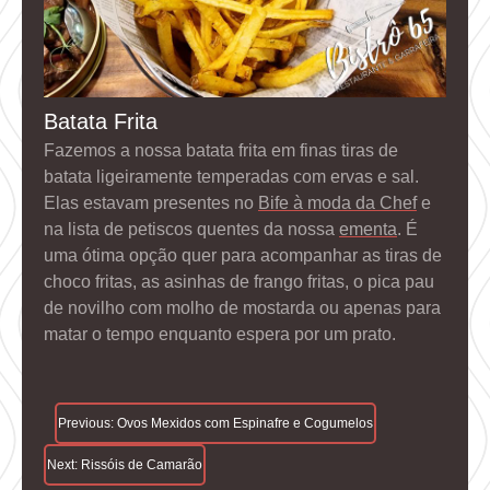
Batata Frita
Fazemos a nossa batata frita em finas tiras de
batata ligeiramente temperadas com ervas e sal.
Elas estavam presentes no
Bife à moda da Chef
e
na lista de petiscos quentes da nossa
ementa
. É
uma ótima opção quer para acompanhar as tiras de
choco fritas, as asinhas de frango fritas, o pica pau
de novilho com molho de mostarda ou apenas para
matar o tempo enquanto espera por um prato.
Navegação
Previous:
Ovos Mexidos com Espinafre e Cogumelos
De
Next:
Rissóis de Camarão