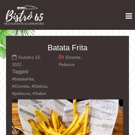
Skip
Restaurante e Garrafeira
Bistrô 65
to
content
Batata Frita
,
Outubro 15,
Ementa
2022
Petiscos
Tagged
,
#batatafrita
,
,
#Comida
#Delícia
,
#petiscos
#Sabor