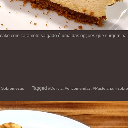
cake com caramelo salgado é uma das opções que surgem na
,
Tagged
,
,
,
Sobremesas
#Delícia
#encomendas
#Pastelaria
#sobr