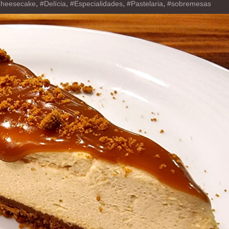
,
,
,
,
heesecake
#Delícia
#Especialidades
#Pastelaria
#sobremesas