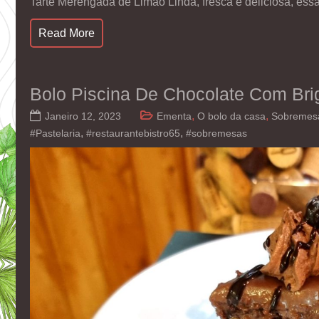
Tarte Merengada de Limão Linda, fresca e deliciosa, ess
Read More
Bolo Piscina De Chocolate Com Bri
,
,
Janeiro 12, 2023
Ementa
O bolo da casa
Sobremes
,
,
#Pastelaria
#restaurantebistro65
#sobremesas