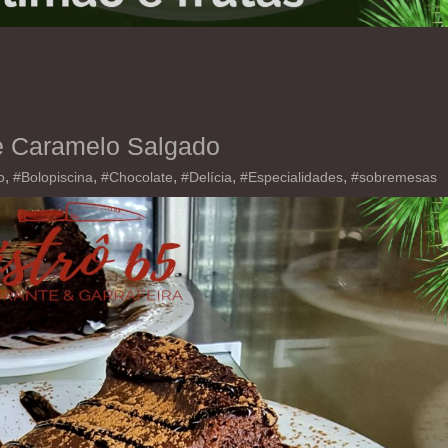
e Caramelo Salgado
,
,
,
,
,
o
#Bolopiscina
#Chocolate
#Delícia
#Especialidades
#sobremesas