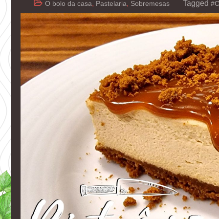
,
,
Tagged
O bolo da casa
Pastelaria
Sobremesas
#C