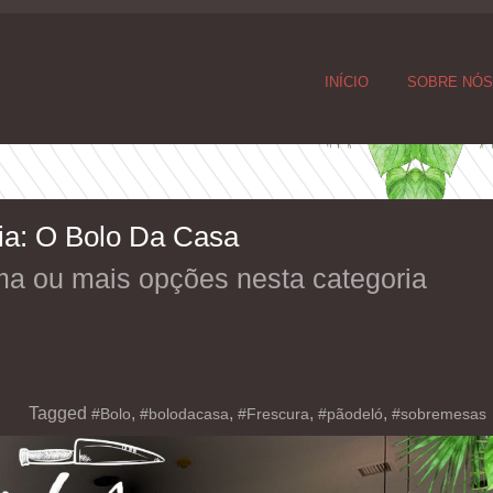
INÍCIO
SOBRE NÓ
ia:
O Bolo Da Casa
ma ou mais opções nesta categoria
Tagged
,
,
,
,
#Bolo
#bolodacasa
#Frescura
#pãodeló
#sobremesas