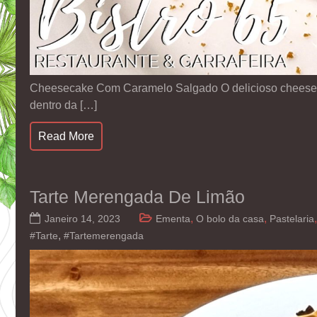
Cheesecake Com Caramelo Salgado O delicioso cheese
dentro da […]
Read More
Tarte Merengada De Limão
,
,
Janeiro 14, 2023
Ementa
O bolo da casa
Pastelaria
,
#Tarte
#Tartemerengada