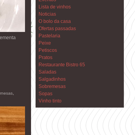
Lista de vinhos
Noticias
O bolo da casa
Ofertas passadas
Pastelaria
 ementa
Peixe
Petiscos
Pratos
Restaurante Bistro 65
Saladas
Salgadinhos
Sobremesas
,
emesas
Sopas
Vinho tinto