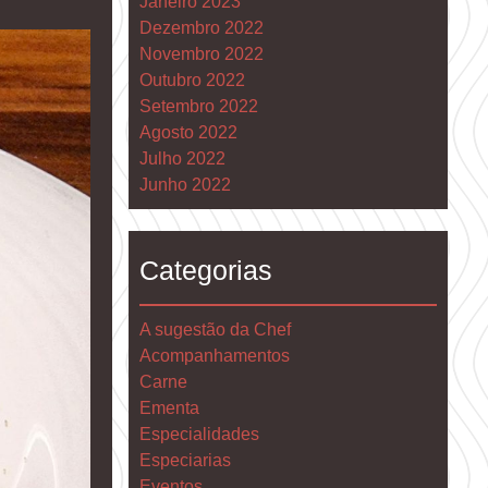
Janeiro 2023
Dezembro 2022
Novembro 2022
Outubro 2022
Setembro 2022
Agosto 2022
Julho 2022
Junho 2022
Categorias
A sugestão da Chef
Acompanhamentos
Carne
Ementa
Especialidades
Especiarias
Eventos