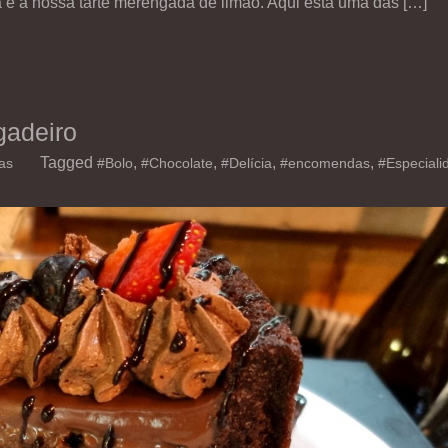
a é a nossa tarte merengada de limão. Aqui está uma das […]
gadeiro
Tagged
,
,
,
,
as
#Bolo
#Chocolate
#Delícia
#encomendas
#Especiali