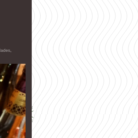
,
dades