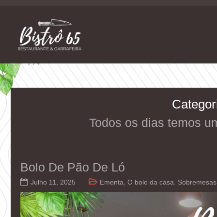
Skip
to
content
Restaurante e Garrafeira
Bistrô 65
Categor
Todos os dias temos u
Bolo De Pão De Ló
,
,
Julho 11, 2025
Ementa
O bolo da casa
Sobremesas