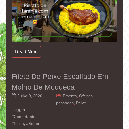
Read More
Filete De Peixe Escalfado Em
Molho De Moqueca
,
Julho 9, 2026
Ementa
Ofertas
,
passadas
Peixe
Tagged
,
#Confortante
,
#Peixe
#Sabor