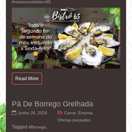
#restaurantebistro65
Read More
Pá De Borrego Grelhada
,
,
Junho 26, 2026
Carne
Ementa
Ofertas passadas
Tagged
,
#Borrego