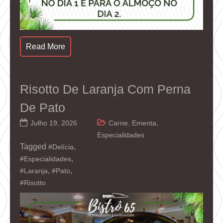
Read More
Risotto De Laranja Com Perna
De Pato
,
,
Julho 19, 2026
Carne
Ementa
Especialidades
Tagged
,
#Delícia
,
#Especialidades
,
,
#Laranja
#Pato
#Risotto