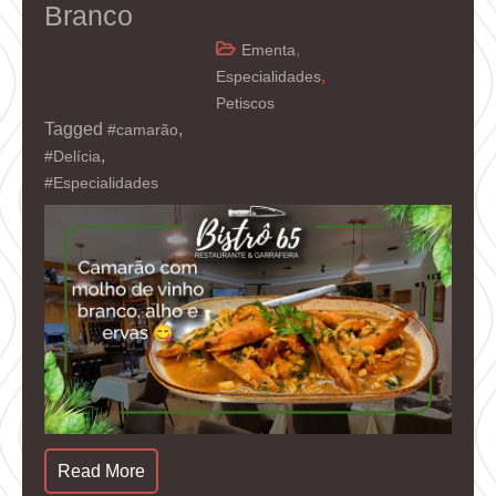
Branco
,
Ementa
,
Especialidades
Petiscos
Tagged
,
#camarão
,
#Delícia
#Especialidades
Read More