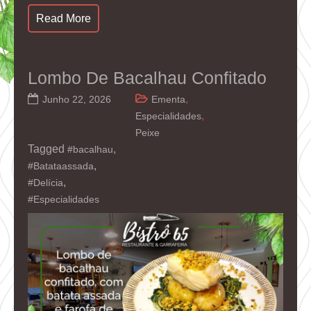
Read More
Lombo De Bacalhau Confitado
,
Junho 22, 2026
Ementa
,
Especialidades
Peixe
Tagged
,
#bacalhau
,
#Batataassada
,
#Delícia
#Especialidades