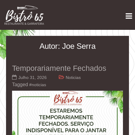
Skip
Restaurante e Garrafeira
Bistrô 65
to
content
Autor:
Joe Serra
Temporariamente Fechados
Julho 31, 2026
Noticias
Tagged
#noticias