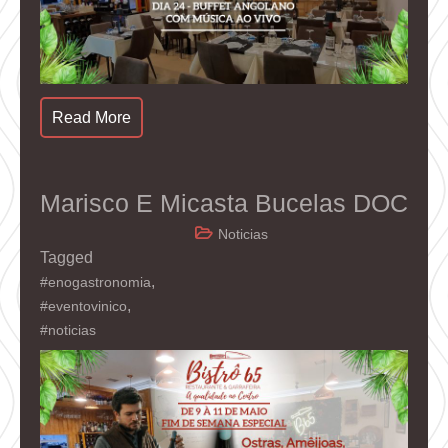
Read More
Marisco E Micasta Bucelas DOC
Noticias
Tagged
,
#enogastronomia
,
#eventovinico
#noticias