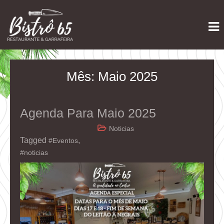
Skip
Restaurante e Garrafeira
Bistrô 65
to
content
Mês:
Maio 2025
Agenda Para Maio 2025
Noticias
Tagged
,
#Eventos
#noticias