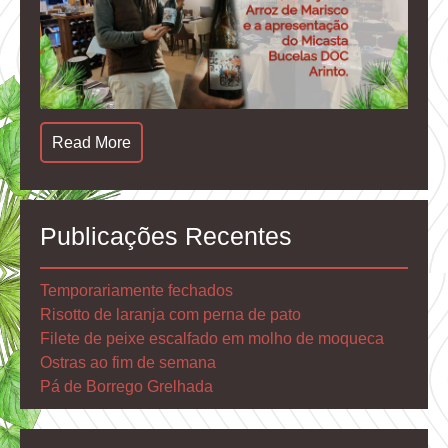
Read More
Publicações Recentes
Temporariamente fechados
Risotto de laranja com perna de pato
Filete de peixe escalfado em molho de moqueca
Ostras ao fim de semana
Pá de Borrego Grelhada