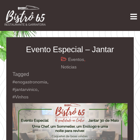
Skip
Restaurante e Garrafeira
Bistrô 65
to
content
Evento Especial – Jantar
,
Eventos
Noticias
Tagged
,
#enogastronomia
,
#jantarvinico
#Vinhos