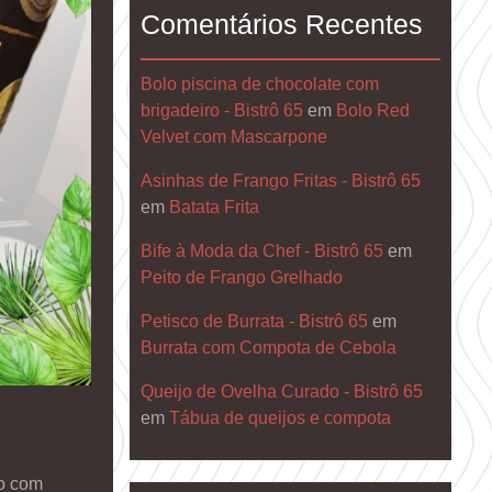
Comentários Recentes
Bolo piscina de chocolate com
brigadeiro - Bistrô 65
em
Bolo Red
Velvet com Mascarpone
Asinhas de Frango Fritas - Bistrô 65
em
Batata Frita
Bife à Moda da Chef - Bistrô 65
em
Peito de Frango Grelhado
Petisco de Burrata - Bistrô 65
em
Burrata com Compota de Cebola
Queijo de Ovelha Curado - Bistrô 65
em
Tábua de queijos e compota
co com