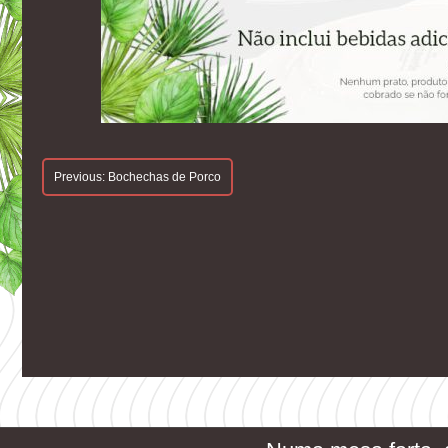
Navegação
Previous:
Bochechas de Porco
De
Artigos