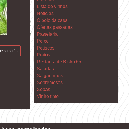
Lista de vinhos
Noticias
O bolo da casa
Ofertas passadas
Pastelaria
Peixe
Petiscos
de camarão
Pratos
Restaurante Bistro 65
Saladas
Salgadinhos
Sobremesas
Sopas
Vinho tinto