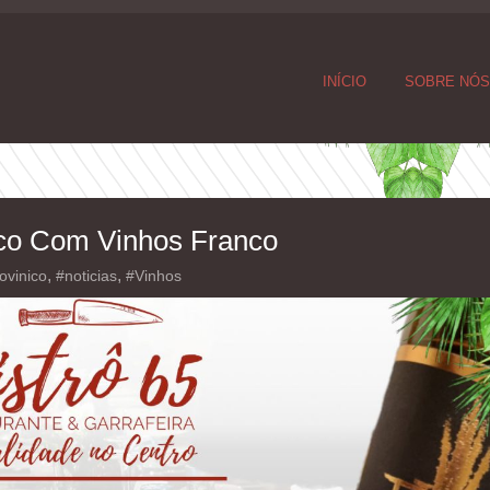
INÍCIO
SOBRE NÓ
ico Com Vinhos Franco
,
,
ovinico
#noticias
#Vinhos