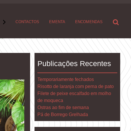
S
CONTACTOS
EMENTA
ENCOMENDAS
Publicações Recentes
Temporariamente fechados
Risotto de laranja com perna de pato
Filete de peixe escalfado em molho
de moqueca
Ostras ao fim de semana
Pá de Borrego Grelhada