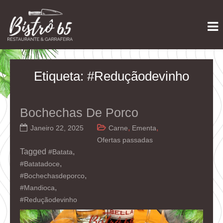
Skip
Restaurante e Garrafeira
Bistrô 65
to
content
Etiqueta:
#Reduçãodevinho
Bochechas De Porco
,
,
Janeiro 22, 2025
Carne
Ementa
Ofertas passadas
Tagged
,
#Batata
,
#Batatadoce
,
#Bochechasdeporco
,
#Mandioca
#Reduçãodevinho