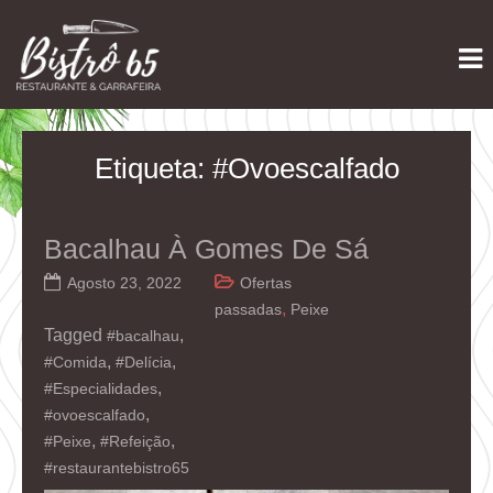
Skip
Restaurante e Garrafeira
Bistrô 65
to
content
Etiqueta:
#ovoescalfado
Bacalhau À Gomes De Sá
Agosto 23, 2022
Ofertas
,
passadas
Peixe
Tagged
,
#bacalhau
,
,
#Comida
#Delícia
,
#Especialidades
,
#ovoescalfado
,
,
#Peixe
#Refeição
#restaurantebistro65