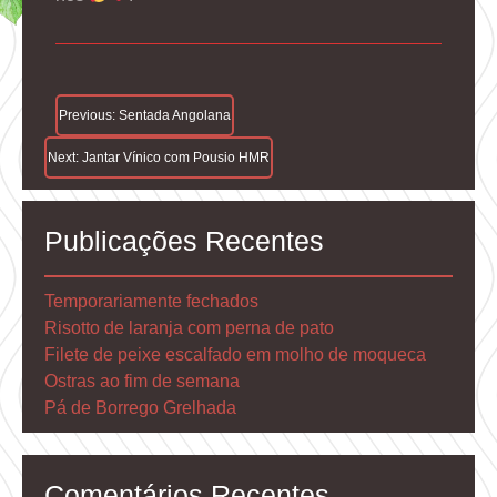
Navegação
Previous:
Sentada Angolana
De
Next:
Jantar Vínico com Pousio HMR
Artigos
Publicações Recentes
Temporariamente fechados
Risotto de laranja com perna de pato
Filete de peixe escalfado em molho de moqueca
Ostras ao fim de semana
Pá de Borrego Grelhada
Comentários Recentes