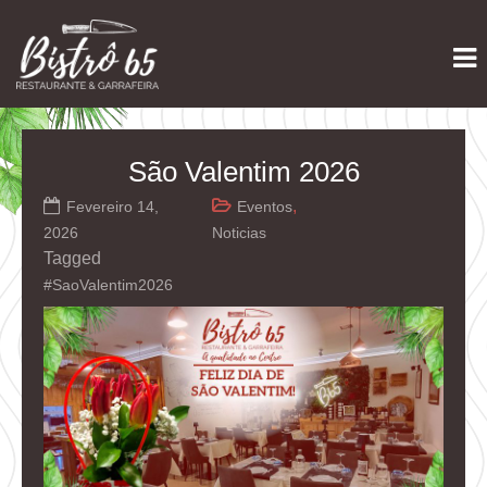
Skip
Restaurante e Garrafeira
Bistrô 65
to
content
São Valentim 2026
,
Fevereiro 14,
Eventos
2026
Noticias
Tagged
#SaoValentim2026