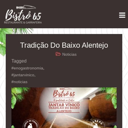
Skip
Restaurante e Garrafeira
Bistrô 65
to
content
Tradição Do Baixo Alentejo
Noticias
Tagged
,
#enogastronomia
,
#jantarvinico
#noticias