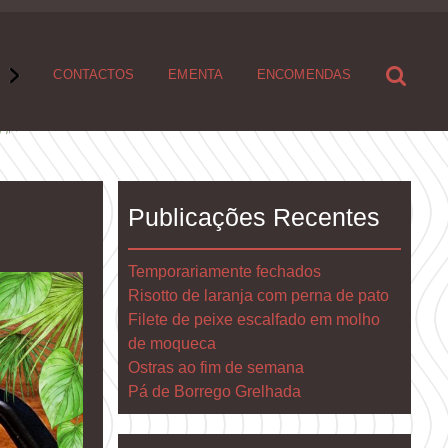
S
CONTACTOS
EMENTA
ENCOMENDAS
Publicações Recentes
Temporariamente fechados
Risotto de laranja com perna de pato
Filete de peixe escalfado em molho
de moqueca
Ostras ao fim de semana
Pá de Borrego Grelhada