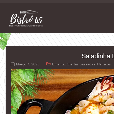
Skip
to
content
Restaurante e Garrafeira
Bistrô 65
Saladinha 
,
,
Março 7, 2025
Ementa
Ofertas passadas
Petiscos