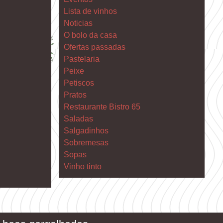
Lista de vinhos
Noticias
O bolo da casa
Ofertas passadas
Pastelaria
Peixe
Petiscos
Pratos
Restaurante Bistro 65
Saladas
Salgadinhos
Sobremesas
Sopas
Vinho tinto