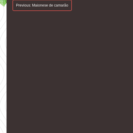
Navegação
Previous:
Maionese de camarão
De
Artigos