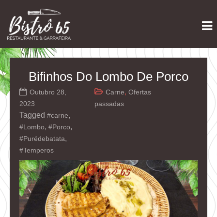
Skip
Restaurante e Garrafeira
Bistrô 65
to
content
Bifinhos Do Lombo De Porco
,
Outubro 28,
Carne
Ofertas
2023
passadas
Tagged
,
#carne
,
,
#Lombo
#Porco
,
#Purédebatata
#Temperos