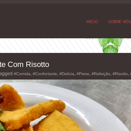
INÍCIO
SOBRE NÓ
ete Com Risotto
agged
,
,
,
,
,
,
#Comida
#Confortante
#Delícia
#Peixe
#Refeição
#Risotto