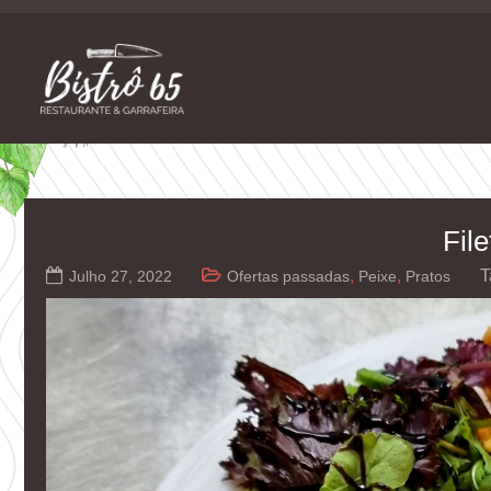
Skip
to
content
Restaurante e Garrafeira
Bistrô 65
Fil
,
,
T
Julho 27, 2022
Ofertas passadas
Peixe
Pratos