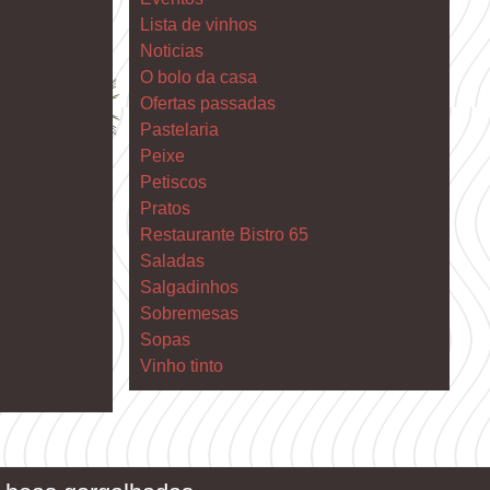
Lista de vinhos
Noticias
O bolo da casa
Ofertas passadas
Pastelaria
Peixe
Petiscos
Pratos
Restaurante Bistro 65
Saladas
Salgadinhos
Sobremesas
Sopas
Vinho tinto