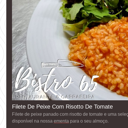
Filete De Peixe Com Risotto De Tomate
Filete de peixe panado com risotto de tomate e uma sele
disponível na nossa
ementa
para o seu almoço.