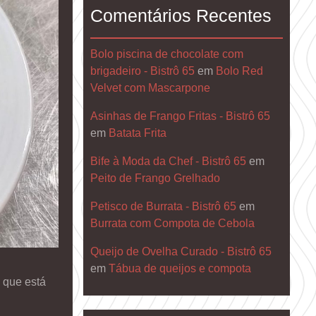
Comentários Recentes
Bolo piscina de chocolate com
brigadeiro - Bistrô 65
em
Bolo Red
Velvet com Mascarpone
Asinhas de Frango Fritas - Bistrô 65
em
Batata Frita
Bife à Moda da Chef - Bistrô 65
em
Peito de Frango Grelhado
Petisco de Burrata - Bistrô 65
em
Burrata com Compota de Cebola
Queijo de Ovelha Curado - Bistrô 65
em
Tábua de queijos e compota
 que está