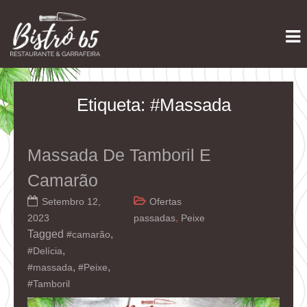
Skip
Restaurante e Garrafeira
Bistrô 65
to
content
Etiqueta:
#massada
Massada De Tamboril E
Camarão
Setembro 12,
Ofertas
,
2023
passadas
Peixe
Tagged
,
#camarão
,
#Delícia
,
,
#massada
#Peixe
#Tamboril